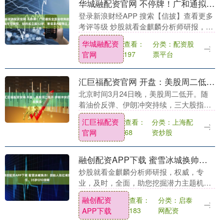
华城融配资官网 不停牌！广和通拟全现金收购航盛电子控制权，标的成立超32年，曾谋求A股独立上市
登录新浪财经APP 搜索【信披】查看更多
考评等级 炒股就看金麒麟分析师研报，权
威，专业，及时，全面，助您挖掘潜力主
华城融配资
分类：配资股
查看：
题机会！ 每经记者|蔡鼎每经编辑|黄胜 广
官网
票平台
197
和通....
汇巨福配资官网 开盘：美股周二低开 伊朗冲突仍在持续
北京时间3月24日晚，美股周二低开。随
着油价反弹、伊朗冲突持续，三大股指在
周一反弹后再度回落。 道指跌349.95点，
汇巨福配资
分类：上海配
查看：
跌幅为0.76%，报45858.52点；纳....
官网
资炒股
68
融创配资APP下载 蜜雪冰城换帅！创始人张红甫卸任，35岁CFO接棒
炒股就看金麒麟分析师研报，权威，专
业，及时，全面，助您挖掘潜力主题机
会！ 来源 ：国际金融报 茶饮行业发生深
融创配资
分类：启泰
查看：
刻变化之际，蜜雪冰城迎来财务背景的“掌
APP下载
网配资
183
舵手”。 3月....