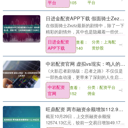
平台
平台
105
间，百余个金....
日进金配资APP下载 假面骑士Zeztz：诺克斯是4号，莫是7号，几年间竟然消耗了三位特工
在假面骑士Zeztz最新的剧情中，除了一下
精彩的剧情外，其中也是隐藏着一些伏
笔，我们一起来看看吧。 在剧中，通过了
日进金配资
分类：上海配
查看：
司令官零之口，我们也是曾得知诺克斯就
APP下载
资炒股
140
是成就的特....
中岩配资官网 虚拟vs现实：鸣人的选择给我们的人生启示
《火影忍者剧场版：忍者之路》不仅仅是
一部热血动漫，更带来了深刻的人生启
示：认清现实的残酷，不沉溺于虚假的美
中岩配资
分类：配资平台
查看：
好。 影片中，鸣人面临着一个艰难的选
官网
佣金
152
择：是留在限定月读....
旺鼎配资 两市融资余额增加112.99亿元
截至10月29日，上交所融资余额报
12574.13亿元，较前一交易日增加49.17亿