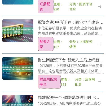
元；深交所融资余额报12232.49亿元，较
旺鼎配
分类：配资平台
查看：
前一交易日增加63.82亿元；两....
资
佣金
220
配资之家 中信证券：商业地产改造需求看涨，资源价值向上
中信证券研报表示，优质商业空间在拉动
内需过程中占据重要生态位，政策鼓励优
化增量、盘活存量，有利于头部的轻资产
配资之
分类：上海配资
查看：
商管公司通过接管存量改造订单持续扩大
家
炒股
127
其市占份额。而避....
财生网配资平台 智元入主后上纬新材首次业绩会：承诺管理团队不会“大换血” 业务协同预期仍模糊
10月29日，上纬新材召开2025年半年度业
绩会，这也是智元机器人及相关主体正式
入主公司后的首次投资者沟通会。 上纬新
财生网配资
分类：启泰网
查看：
材董事长蔡朝阳、总经理汪大卫、董秘兼
平台
配资
143
财务负....
精准配资平台 储能爆单进行时 欣旺达储能电芯满产满销 鹏辉能源Q3扣非净利润激增10418%
10月29日晚，A股两家重要锂电池上市公