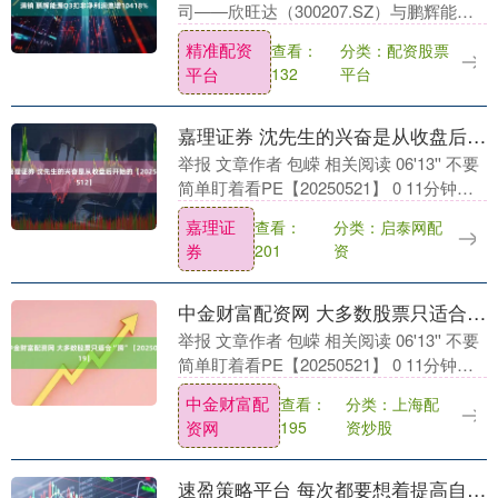
司——欣旺达（300207.SZ）与鹏辉能源
（300438.SZ）相继交出2025年三季度成
精准配资
分类：配资股票
查看：
绩单，受益于市场影响，两家公....
平台
平台
132
嘉理证券 沈先生的兴奋是从收盘后开始的【20250512】
举报 文章作者 包嵘 相关阅读 06'13'' 不要
简单盯着看PE【20250521】 0 11分钟前
09'15'&#....
嘉理证
分类：启泰网配
查看：
券
资
201
中金财富配资网 大多数股票只适合“蹲”【20250519】
举报 文章作者 包嵘 相关阅读 06'13'' 不要
简单盯着看PE【20250521】 0 11分钟前
08'45'&#....
中金财富配
分类：上海配
查看：
资网
资炒股
195
速盈策略平台 每次都要想着提高自己【20250513】