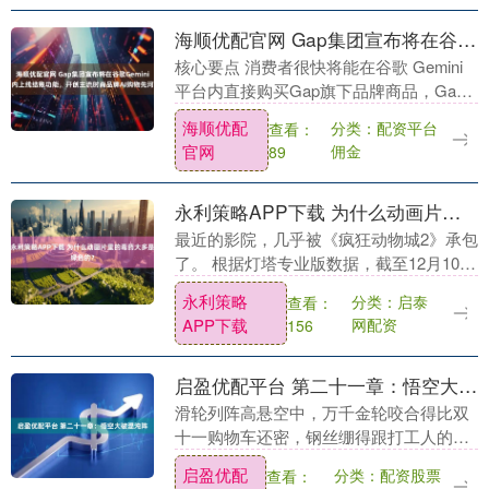
海顺优配官网 Gap集团宣布将在谷歌Gemini内上线结账功能，开创主流时尚品牌AI购物先河
核心要点 消费者很快将能在谷歌 Gemini
平台内直接购买Gap旗下品牌商品，Gap
也由此成为首家在该 AI 平台内提供即时结
海顺优配
分类：配资平台
查看：
账服务的大型时尚企业。在专业零售....
官网
佣金
89
永利策略APP下载 为什么动画片里的毒药大多是绿色的？
最近的影院，几乎被《疯狂动物城2》承包
了。 根据灯塔专业版数据，截至12月10日
11时许，《疯狂动物城2》的内地票房已
永利策略
分类：启泰
查看：
达31.2亿元。不少人二刷、三刷，深挖隐
APP下载
网配资
156
藏....
启盈优配平台 第二十一章：悟空大破混沌阵
滑轮列阵高悬空中，万千金轮咬合得比双
十一购物车还密，钢丝绷得跟打工人的神
经一样紧，寒光闪闪，就等着开团。 只见
启盈优配
分类：配资股票
查看：
孙悟空邪魅一笑，掐诀轻喝："变！"刹那