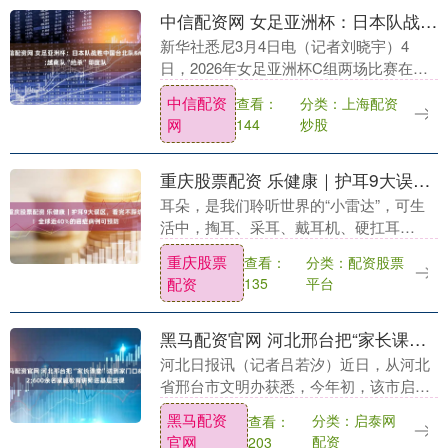
中信配资网 女足亚洲杯：日本队战胜中国台北队&#32;越南队“绝杀”印度队
新华社悉尼3月4日电（记者刘晓宇）4
日，2026年女足亚洲杯C组两场比赛在澳
大利亚珀斯举行。世界排名第八位的日本
中信配资
分类：上海配资
查看：
队以2:0战胜排名第40位的中国台北队，越
网
炒股
144
南队则....
重庆股票配资 乐健康｜护耳9大误区，看完不踩坑！全球近40%的癌症病例可预防
耳朵，是我们聆听世界的“小雷达”，可生
活中，掏耳、采耳、戴耳机、硬扛耳
鸣……这些习以为常的行为，其实都可能
重庆股票
分类：配资股票
查看：
在悄悄伤害它。 本期特邀北京大学人民医
配资
平台
135
院耳鼻咽喉头颈外....
黑马配资官网 河北邢台把“家长课堂”送到家门口&#32;600余名家庭教育讲师进基层授课
河北日报讯（记者吕若汐）近日，从河北
省邢台市文明办获悉，今年初，该市启动
家庭教育骨干讲师进基层活动，600余名
黑马配资
分类：启泰网
查看：
家庭教育骨干讲师将陆续深入社区、学
官网
配资
203