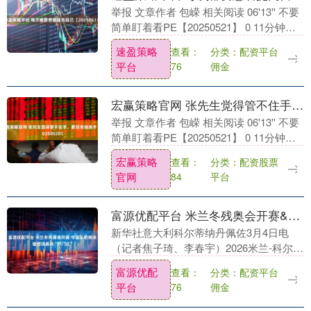
举报 文章作者 包嵘 相关阅读 06'13'' 不要
简单盯着看PE【20250521】 0 11分钟前
14'45'&#....
速盈策略
分类：配资平台
查看：
平台
佣金
76
宏赢策略官网 张先生觉得管不住手，要经常练练手【20250520】
举报 文章作者 包嵘 相关阅读 06'13'' 不要
简单盯着看PE【20250521】 0 11分钟前
09'52'&#....
宏赢策略
分类：配资股票
查看：
官网
平台
84
富源优配平台 米兰冬残奥会开赛&#32;中国队轮椅冰壶混双赛场“开门红”
新华社意大利科尔蒂纳丹佩佐3月4日电
（记者焦子琦、李春宇）2026米兰-科尔蒂
纳冬残奥会4日开赛。在率先进行的轮椅冰
富源优配
分类：配资平台
查看：
壶混合双人项目首轮比赛中，中国组合王
平台
佣金
76
蒙/杨金....