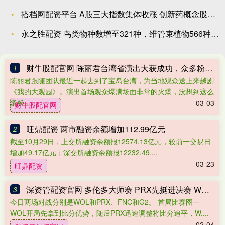
搭档网配资平台 A股三大指数集体收涨 创新药概念股持续大涨
永之胜配资 鸟类物种数增至321种，维管束植物566种……北
财牛股配官网 陈丽君台湾省演出大获成功，众多粉丝追捧场面热闹，陈丽君太可爱
1
陈丽君跟随团队最近一起去到了宝岛台湾，为当地观众送上来越剧
《我的大观园》。演出首场观众爆满场面非常的火爆，没想到这么
多粉....
03-03
财牛股配官网
旺鼎配资 两市融资余额增加112.99亿元
2
截至10月29日，上交所融资余额报12574.13亿元，较前一交易日
增加49.17亿元；深交所融资余额报12232.49....
03-23
旺鼎配资
深资管配资官网 多伦多大师赛 PRX先挺进决赛 WOL和FNC将争夺最后一个名额_比分_双方_胜利
3
今日两场对战分别是WOL和PRX、FNC和G2。 首局比赛图一
WOL开局先拿到比分优势，随后PRX迅速调整将比分追平，W....
02-04