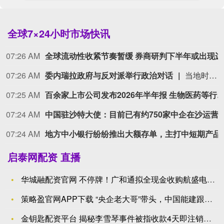
全球7×24小时市场快讯
07:26 AM
全球流
07:26 AM
委内瑞拉政府与反对派举行政治对话
当地时间8月6日，委内瑞拉政府与反对派代表在首都加拉加斯启动了由美国支持的政治对话。根据双方发布的议程，他们将讨论委内瑞拉遭遇地震后的应对措施，以及“加强民主和政治权利”的问题。（总台环球资讯）
07:25 AM
百余家上市公司发布2026年半年报 生物医药等行
07:24 AM
中国驻沙特大使：目前已有约750家中企在
07:24 AM
地方中小银行纷纷
启泰网配资 直播
华城融配资官网 不停牌！广和通拟全现金收购航盛电子控制权，标
策略盈官网APP下载 “央企老大哥”带头，中国能建跟进，回购
金钥匙配资平台 揭秘李雪琴事件被指收款4天即注销公司